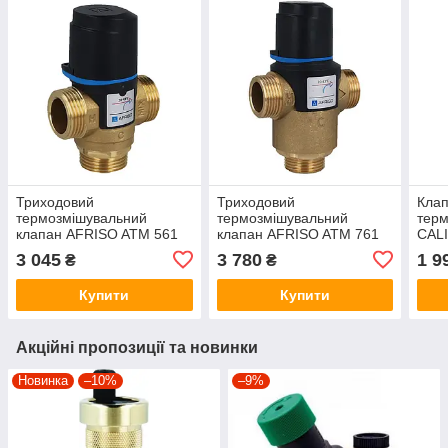
Триходовий
Триходовий
Клап
термозмішувальний
термозмішувальний
тер
клапан AFRISO ATM 561
клапан AFRISO ATM 761
CALI
DN20 (20-43°C)
DN20 (20-43°C)
(177
3 045
3 780
1 9
₴
₴
Купити
Купити
Акційні пропозиції та новинки
Новинка
–10%
–9%