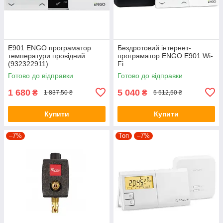
E901 ENGO програматор
Бездротовий інтернет-
температури провідний
програматор ENGO E901 Wi-
(932322911)
Fi
Готово до відправки
Готово до відправки
1 680
5 040
₴
₴
1 837,50 ₴
5 512,50 ₴
Купити
Купити
–7%
Топ
–7%