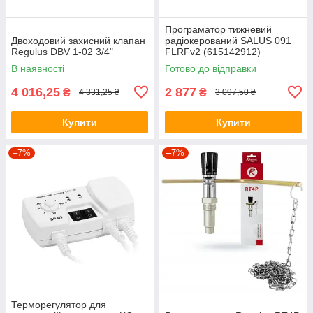
Програматор тижневий
Двоходовий захисний клапан
радіокерований SALUS 091
Regulus DBV 1-02 3/4"
FLRFv2 (615142912)
В наявності
Готово до відправки
4 016,25
2 877
₴
₴
4 331,25 ₴
3 097,50 ₴
Купити
Купити
–7%
–7%
Терморегулятор для