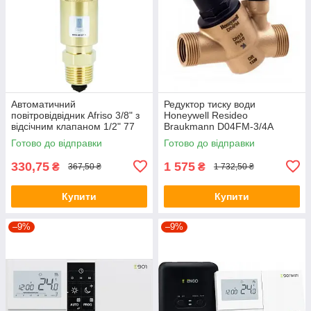
Автоматичний
Редуктор тиску води
повітровідвідник Afriso 3/8" з
Honeywell Resideo
відсічним клапаном 1/2" 77
Braukmann D04FM-3/4A
735 10
Готово до відправки
Готово до відправки
330,75
1 575
₴
₴
367,50 ₴
1 732,50 ₴
Купити
Купити
–9%
–9%