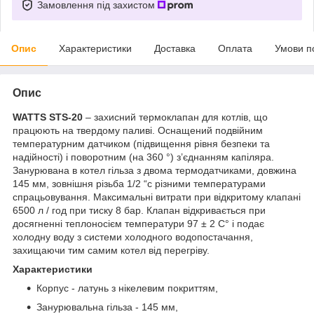
Замовлення під захистом
Опис
Характеристики
Доставка
Оплата
Умови п
Опис
WATTS STS-20
– захисний термоклапан для котлів, що
працюють на твердому паливі. Оснащений подвійним
температурним датчиком (підвищення рівня безпеки та
надійності) і поворотним (на 360 °) з’єднанням капіляра.
Занурювана в котел гільза з двома термодатчиками, довжина
145 мм, зовнішня різьба 1/2 “c різними температурами
спрацьовування. Максимальні витрати при відкритому клапані
6500 л / год при тиску 8 бар. Клапан відкривається при
досягненні теплоносієм температури 97 ± 2 С° і подає
холодну воду з системи холодного водопостачання,
захищаючи тим самим котел від перегріву.
Характеристики
Корпус - латунь з нікелевим покриттям,
Занурювальна гільза - 145 мм,