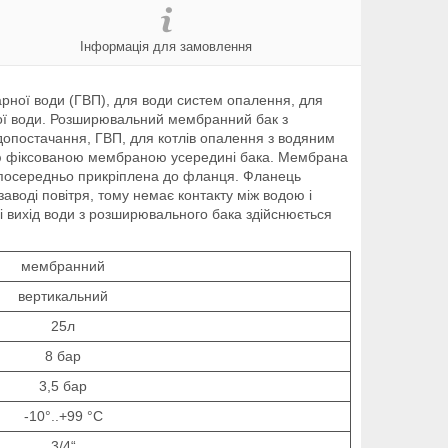
Інформація для замовлення
арної води (ГВП), для води систем опалення, для
арної води. Розширювальний мембранний бак з
опостачання, ГВП, для котлів опалення з водяним
ю фіксованою мембраною усередині бака. Мембрана
езпосередньо прикріплена до фланця. Фланець
заводі повітря, тому немає контакту між водою і
і вихід води з розширювального бака здійснюється
мембранний
вертикальний
25л
8 бар
3,5 бар
-10°..+99 °C
3/4“