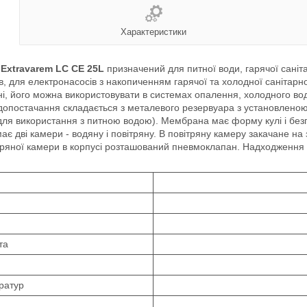
Характеристики
 Extravarem LC CE 25L
призначений для питної води, гарячої саніт
арів, для електронасосів з накопиченням гарячої та холодної саніт
, його можна використовувати в системах опалення, холодного вод
остачання складається з металевого резервуара з установлено
ий для використання з питною водою). Мембрана має форму кулі і б
ає дві камери - водяну і повітряну. В повітряну камеру закачане на 
ітряної камери в корпусі розташований пневмоклапан. Надходження 
та
ратур