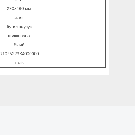
290×460 мм
сталь
бутил-каучук
фиксована
білий
R1025223S4000000
Італія