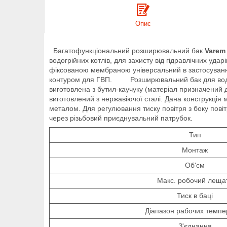
Опис
Багатофункціональний розширювальний бак
Varem
водогрійних котлів, для захисту від гідравлічних уд
фіксованою мембраною універсальний в застосуванні
контуром для ГВП. Розширювальний бак для водоп
виготовлена ​​з бутил-каучуку (матеріал призначен
виготовлений з нержавіючої сталі. Дана конструкція м
металом. Для регулювання тиску повітря з боку пов
через різьбовий приєднувальний патрубок.
Тип
Монтаж
Об'єм
Макс. робочий леща
Тиск в баці
Діапазон рабочих темпе
З'єднання