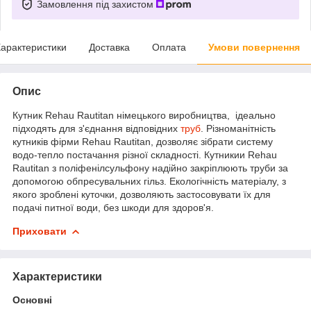
Замовлення під захистом
арактеристики
Доставка
Оплата
Умови повернення
Опис
Кутник Rehau Rautitan німецького виробництва, ідеально
підходять для з'єднання відповідних
труб
. Різноманітність
кутників фірми Rehau Rautitan, дозволяє зібрати систему
водо-тепло постачання різної складності. Кутникии Rehau
Rautitan з поліфенілсульфону надійно закріплюють труби за
допомогою обпресувальних гільз. Екологічність матеріалу, з
якого зроблені куточки, дозволяють застосовувати їх для
подачі питної води, без шкоди для здоров'я.
Приховати
Характеристики
Основні