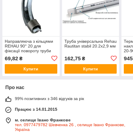
Направляюча з кільцями
Труба універсальна Rehau
Терм
REHAU 90° 20 для
Rautitan stabil 20.2х2,9 мм
нак
фіксації повороту труби
20-9
(138891-002)
69,82
162,75
945
₴
₴
Купити
Купити
Про нас
99% позитивних з 346 відгуків за рік
Працює з 14.01.2015
м. селище Івано Франкове
тел. 0977479782 Шевченка 26 , селище Івано Франкове,
Україна