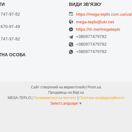
 747-97-82
https://mega-teplo.com.ua/ua/
mega-teplo@ukr.net
 670-97-49
https://m.me/megateplo
+380977479782
 747-97-82
+380977479782
+380977479782
Сайт створений на маркетплейсі
Prom.ua
Продавець на Bigl.ua
MEGA-TEPLO |
Поскаржитися на контент
|
Політика конфіденційності
Select Language
▼