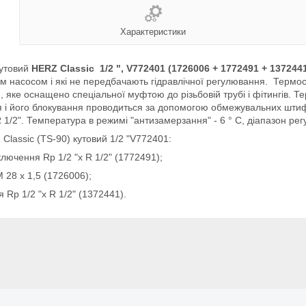
Характеристики
кутовий
HERZ Classic 1/2 ", V772401 (1726006 + 1772491 + 137244
им насосом і які не передбачають гідравлічної регулювання. Терм
яке оснащено спеціальної муфтою до різьбовій трубі і фітингів. Т
 і його блокування проводиться за допомогою обмежувальних штифт
 1/2". Температура в режимі "антизамерзання" - 6 ° C, діапазон рег
lassic (TS-90) кутовий 1/2 "V772401:
лючення Rp 1/2 "x R 1/2" (1772491);
 28 х 1,5 (1726006);
 Rp 1/2 "x R 1/2" (1372441).