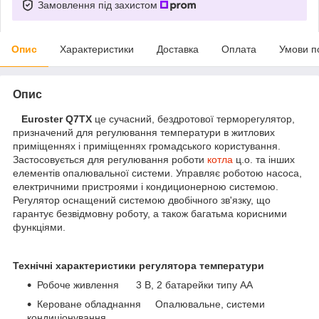
Замовлення під захистом
Опис
Характеристики
Доставка
Оплата
Умови п
Опис
Euroster Q7TX
це сучасний, бездротової терморегулятор,
призначений для регулювання температури в житлових
приміщеннях і приміщеннях громадського користування.
Застосовується для регулювання роботи
котла
ц.о. та інших
елементів опалювальної системи. Управляє роботою насоса,
електричними пристроями і кондиционерною системою.
Регулятор оснащений системою двобічного зв'язку, що
гарантує безвідмовну роботу, а також багатьма корисними
функціями.
Технічні характеристики регулятора температури
Робоче живлення 3 В, 2 батарейки типу АА
Кероване обладнання Опалювальне, системи
кондиціонування