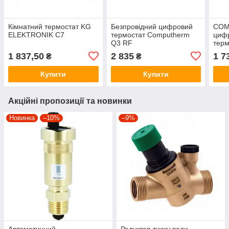
Кімнатний термостат KG
Безпровідний цифровий
COM
ELEKTRONIK C7
термостат Computherm
циф
Q3 RF
терм
1 837,50
2 835
1 7
₴
₴
Купити
Купити
Акційні пропозиції та новинки
Новинка
–10%
–9%
Автоматичний
Редуктор тиску води