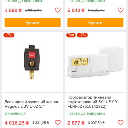
Готово до відправки
Готово до відправки
1 680
5 040
₴
₴
1 837,50 ₴
5 512,50 ₴
Купити
Купити
–7%
Топ
–7%
Програматор тижневий
Двоходовий захисний клапан
радіокерований SALUS 091
Regulus DBV 1-02 3/4"
FLRFv2 (615142912)
В наявності
Готово до відправки
4 016,25
2 877
₴
₴
4 331,25 ₴
3 097,50 ₴