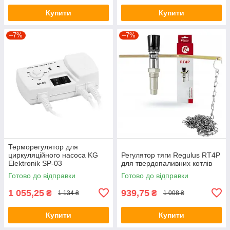
Купити
Купити
–7%
–7%
Терморегулятор для
циркуляційного насоса KG
Регулятор тяги Regulus RT4P
Elektronik SP-03
для твердопаливних котлів
Готово до відправки
Готово до відправки
1 055,25
939,75
₴
₴
1 134 ₴
1 008 ₴
Купити
Купити