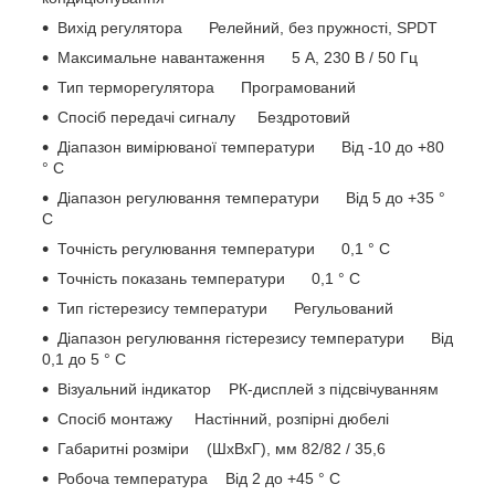
Вихід регулятора Релейний, без пружності, SPDT
Максимальне навантаження 5 А, 230 В / 50 Гц
Тип терморегулятора Програмований
Спосіб передачі сигналу Бездротовий
Діапазон вимірюваної температури Від -10 до +80
° C
Діапазон регулювання температури Від 5 до +35 °
C
Точність регулювання температури 0,1 ° C
Точність показань температури 0,1 ° C
Тип гістерезису температури Регульований
Діапазон регулювання гістерезису температури Від
0,1 до 5 ° C
Візуальний індикатор РК-дисплей з підсвічуванням
Спосіб монтажу Настінний, розпірні дюбелі
Габаритні розміри (ШхВхГ), мм 82/82 / 35,6
Робоча температура Від 2 до +45 ° C