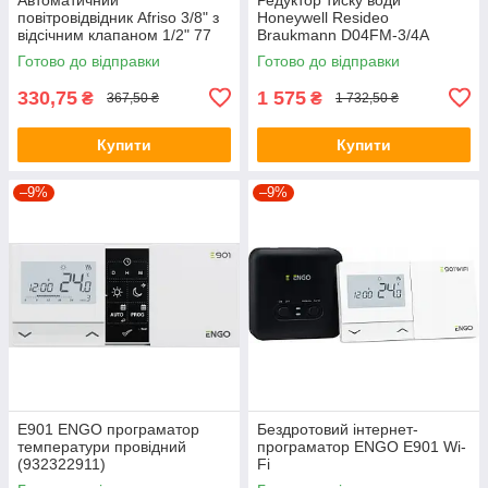
повітровідвідник Afriso 3/8" з
Honeywell Resideo
відсічним клапаном 1/2" 77
Braukmann D04FM-3/4A
735 10
Готово до відправки
Готово до відправки
330,75
1 575
₴
₴
367,50 ₴
1 732,50 ₴
Купити
Купити
–9%
–9%
E901 ENGO програматор
Бездротовий інтернет-
температури провідний
програматор ENGO E901 Wi-
(932322911)
Fi