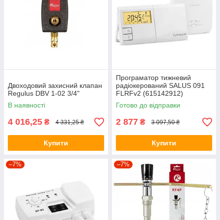
Програматор тижневий
Двоходовий захисний клапан
радіокерований SALUS 091
Regulus DBV 1-02 3/4"
FLRFv2 (615142912)
В наявності
Готово до відправки
4 016,25
2 877
₴
₴
4 331,25 ₴
3 097,50 ₴
Купити
Купити
–7%
–7%