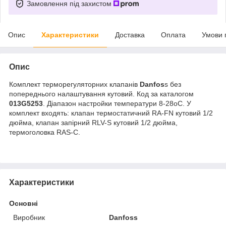
Замовлення під захистом
Опис
Характеристики
Доставка
Оплата
Умови 
Опис
Комплект терморегуляторних клапанів
Danfos
s без
попереднього налаштування кутовий. Код за каталогом
013G5253
. Діапазон настройки температури 8-28oC. У
комплект входять: клапан термостатичний RA-FN кутовий 1/2
дюйма, клапан запірний RLV-S кутовий 1/2 дюйма,
термоголовка RAS-C.
Характеристики
Основні
Виробник
Danfoss