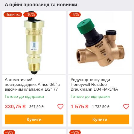
Акційні пропозиції та новинки
Новинка
–10%
–9%
Автоматичний
Редуктор тиску води
повітровідвідник Afriso 3/8" з
Honeywell Resideo
відсічним клапаном 1/2" 77
Braukmann D04FM-3/4A
735 10
Готово до відправки
Готово до відправки
330,75
1 575
₴
₴
367,50 ₴
1 732,50 ₴
Купити
Купити
–9%
–9%