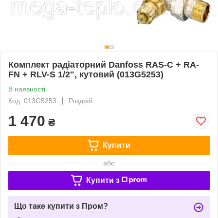
Комплект радіаторний Danfoss RAS-C + RA-
FN + RLV-S 1/2", кутовий (013G5253)
В наявності
Код: 013G5253
Роздріб
1 470
₴
Купити
або
Купити з
Що таке купити з Пром?