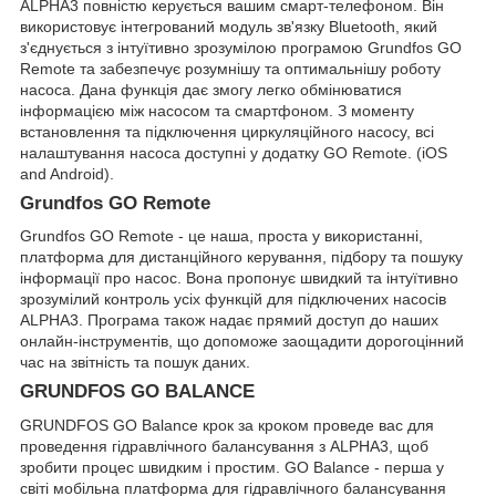
ALPHA3 повністю керується вашим смарт-телефоном. Він
використовує інтегрований модуль зв'язку Bluetooth, який
з'єднується з інтуїтивно зрозумілою програмою Grundfos GO
Remote та забезпечує розумнішу та оптимальнішу роботу
насоса. Дана функція дає змогу легко обмінюватися
інформацією між насосом та смартфоном. З моменту
встановлення та підключення циркуляційного насосу, всі
налаштування насоса доступні у додатку GO Remote. (iOS
and Android).
Grundfos GO Remote
Grundfos GO Remote - це наша, проста у використанні,
платформа для дистанційного керування, підбору та пошуку
інформації про насос. Вона пропонує швидкий та інтуїтивно
зрозумілий контроль усіх функцій для підключених насосів
ALPHA3. Програма також надає прямий доступ до наших
онлайн-інструментів, що допоможе заощадити дорогоцінний
час на звітність та пошук даних.
GRUNDFOS GO BALANCE
GRUNDFOS GO Balance крок за кроком проведе вас для
проведення гідравлічного балансування з ALPHA3, щоб
зробити процес швидким і простим. GO Balance - перша у
світі мобільна платформа для гідравлічного балансування