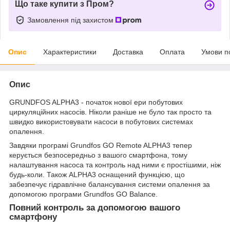
Що таке купити з Пром?
Замовлення під захистом
Опис
Характеристики
Доставка
Оплата
Умови п
Опис
GRUNDFOS ALPHA3 - початок нової ери побутових
циркуляційних насосів. Ніколи раніше не було так просто та
швидко використовувати насоси в побутових системах
опалення.
Завдяки програмі Grundfos GO Remote ALPHA3 тепер
керується безпосередньо з вашого смартфона, тому
налаштування насоса та контроль над ними є простішими, ніж
будь-коли. Також ALPHA3 оснащений функцією, що
забезпечує гідравлічне балансування системи опалення за
допомогою програми Grundfos GO Balance.
Повний контроль за допомогою вашого
смартфону