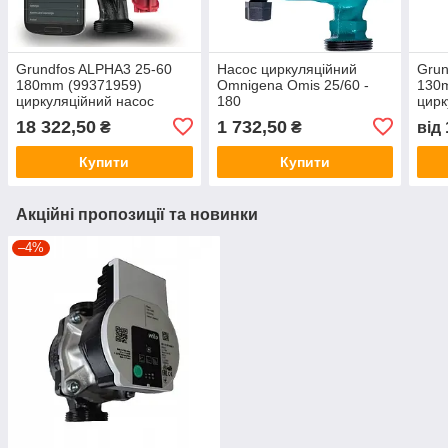
Grundfos ALPHA3 25-60
Насос циркуляційний
Grun
180mm (99371959)
Omnigena Omis 25/60 -
130
циркуляційний насос
180
цирк
18 322,50
1 732,50
₴
₴
від
Купити
Купити
Акційні пропозиції та новинки
–4%