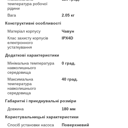
температура робочої
рідини
Вага
2.05 кг
Конструктивні особливості
Матеріал корпусу
Чавун
Клас захисту корпусів
IPX4D
електронного
устаткування
Додаткові характеристики
Мінімальна температура
0 град.
навколишнього
середовища
Максимальна
40 град.
температура
навколишнього
середовища
Габаритні і приєднувальні розміри
Довжина
180 мм
Користувальницькі характеристики
Спосіб установки насоса
Поверхневий