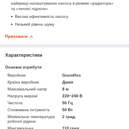
найкращі налаштування насоса в режимі «радіатора»
та «теплої підлоги»
Висока ефективність насосу
Низький рівень шуму
Приховати
Характеристики
Основні атрибути
Виробник
Grundfos
Країна виробник
Данія
Максимальний напір
8 м
Напруга мережі
220~240 В
Частота
50 Гц
Споживана потужність
50 Вт
Мінімальна температура
2 град.
робочої рідини
Максимальна
110 град.