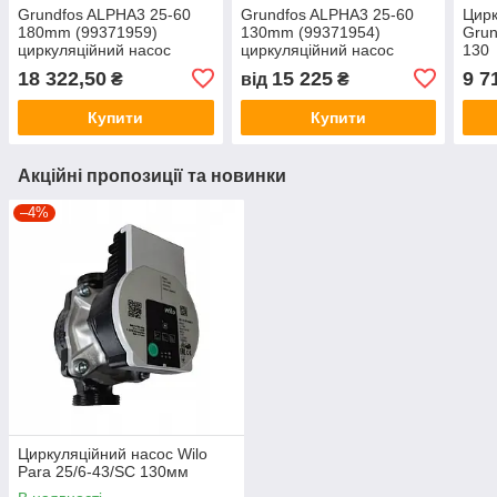
Grundfos ALPHA3 25-60
Grundfos ALPHA3 25-60
Цирк
180mm (99371959)
130mm (99371954)
Grun
циркуляційний насос
циркуляційний насос
130
18 322,50
15 225
9 7
₴
від
₴
Купити
Купити
Акційні пропозиції та новинки
–4%
Циркуляційний насос Wilo
Para 25/6-43/SC 130мм