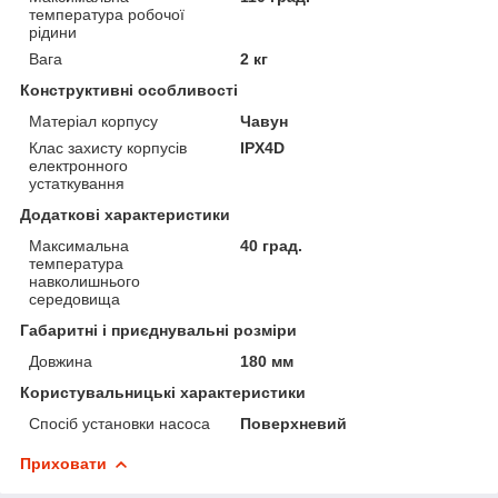
температура робочої
рідини
Вага
2 кг
Конструктивні особливості
Матеріал корпусу
Чавун
Клас захисту корпусів
IPX4D
електронного
устаткування
Додаткові характеристики
Максимальна
40 град.
температура
навколишнього
середовища
Габаритні і приєднувальні розміри
Довжина
180 мм
Користувальницькі характеристики
Спосіб установки насоса
Поверхневий
Приховати