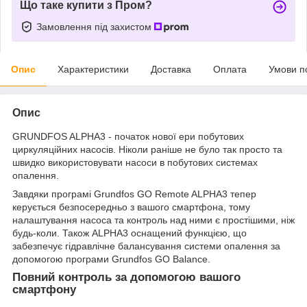
Що таке купити з Пром?
Замовлення під захистом
Опис
Характеристики
Доставка
Оплата
Умови п
Опис
GRUNDFOS ALPHA3 - початок нової ери побутових
циркуляційних насосів. Ніколи раніше не було так просто та
швидко використовувати насоси в побутових системах
опалення.
Завдяки програмі Grundfos GO Remote ALPHA3 тепер
керується безпосередньо з вашого смартфона, тому
налаштування насоса та контроль над ними є простішими, ніж
будь-коли. Також ALPHA3 оснащений функцією, що
забезпечує гідравлічне балансування системи опалення за
допомогою програми Grundfos GO Balance.
Повний контроль за допомогою вашого
смартфону