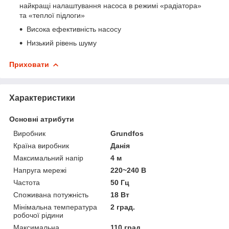
найкращі налаштування насоса в режимі «радіатора»
та «теплої підлоги»
Висока ефективність насосу
Низький рівень шуму
Приховати
Характеристики
Основні атрибути
Виробник
Grundfos
Країна виробник
Данія
Максимальний напір
4 м
Напруга мережі
220~240 В
Частота
50 Гц
Споживана потужність
18 Вт
Мінімальна температура
2 град.
робочої рідини
Максимальна
110 град.