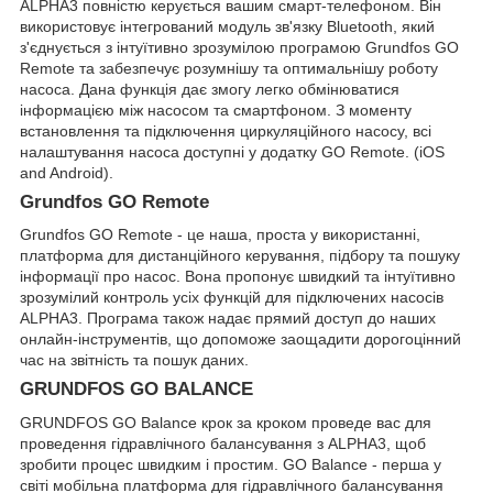
ALPHA3 повністю керується вашим смарт-телефоном. Він
використовує інтегрований модуль зв'язку Bluetooth, який
з'єднується з інтуїтивно зрозумілою програмою Grundfos GO
Remote та забезпечує розумнішу та оптимальнішу роботу
насоса. Дана функція дає змогу легко обмінюватися
інформацією між насосом та смартфоном. З моменту
встановлення та підключення циркуляційного насосу, всі
налаштування насоса доступні у додатку GO Remote. (iOS
and Android).
Grundfos GO Remote
Grundfos GO Remote - це наша, проста у використанні,
платформа для дистанційного керування, підбору та пошуку
інформації про насос. Вона пропонує швидкий та інтуїтивно
зрозумілий контроль усіх функцій для підключених насосів
ALPHA3. Програма також надає прямий доступ до наших
онлайн-інструментів, що допоможе заощадити дорогоцінний
час на звітність та пошук даних.
GRUNDFOS GO BALANCE
GRUNDFOS GO Balance крок за кроком проведе вас для
проведення гідравлічного балансування з ALPHA3, щоб
зробити процес швидким і простим. GO Balance - перша у
світі мобільна платформа для гідравлічного балансування