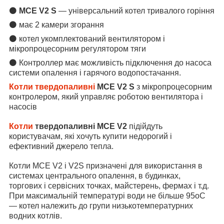
⚫
MCE V2 S
― універсальний котел тривалого горіння
⚫ має 2 камери згорання
⚫ котел укомплектований вентилятором і
мікропроцесорним регулятором тяги
⚫ Контроллер має можливість підключення до насоса
системи опалення і гарячого водопостачання.
Котли твердопаливні
MCE V2 S
з мікропроцесорним
контролером, який управляє роботою вентилятора і
насосів
Котли
твердопаливні MCE V2
підійдуть
користувачам, які хочуть купити недорогий і
ефективний джерело тепла.
Котли MCE V2 і V2S призначені для використання в
системах центрального опалення, в будинках,
торгових і сервісних точках, майстерень, фермах і т.д.
При максимальній температурі води не більше 95оC
― котел належить до групи низькотемпературних
водних котлів.