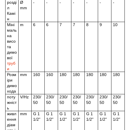
розді
Ø
-
-
-
-
-
-
-
л
mm
Камі
н
Міні
m
6
6
7
7
8
9
10
маль
на
висо
та
димо
вої
труб
и
Розм
mm
160
160
180
180
180
180
180
іри
димо
хода
поту
V/Hz
230/
230/
230/
230/
230/
230/
230/
жніст
50
50
50
50
50
50
50
ь
живл
mm
G 1
G 1
G 1
G 1
G 1
G 1
G 1
ення
1/2"
1/2"
1/2"
1/2"
1/2"
1/2"
1/2"
діам