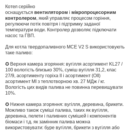
Котел серійно
оснащується
вентилятором
і
мікропроцесорним
контролером
, який управляє процесом горіння,
регулюючи потік повітря і підтримку заданої
температури води. Контролер дозволяє підключати
насос та ГВП.
Для котла твердопаливного MCE V2 S використовують
таке паливо:
✪ Верхня камера згоряння: вугілля асортимент KL27 /
100 вологість близько 30%, суміш вугілля 31,2, клас
27/9, асортименту горіха II і асортимент (OII)
асортимент MI з теплотворною хв. 27 МДж / кг.
Вологість цих видів палива не повинна перевищувати
10%.
✪ Нижня камера згоряння: вугілля, деревина, брикети.
Можливо також суміші палива, таких як вугілля,
деревина, пелети і паливних сумішей і компонентів
біомаси і т.д. як замінник палива можна
використовувати: буре вугілля, брикети з вугілля або