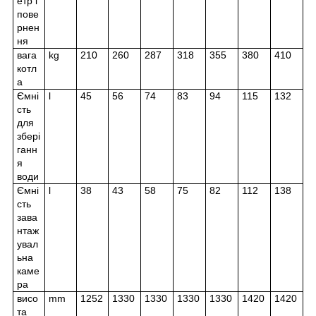
етр і
пове
рнен
ня
вага
kg
210
260
287
318
355
380
410
котл
а
Ємні
l
45
56
74
83
94
115
132
сть
для
збері
ганн
я
води
Ємні
l
38
43
58
75
82
112
138
сть
зава
нтаж
увал
ьна
каме
ра
висо
mm
1252
1330
1330
1330
1330
1420
1420
та