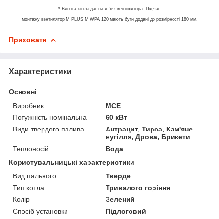
*
Висота
котла
дається
без вентилятора.
Під час
монтажу
вентилятор
M
PLUS
M
WPA
120
мають бути додані до
розмірності
180 мм.
Приховати
Характеристики
Основні
Виробник
MCE
Потужність номінальна
60 кВт
Види твердого палива
Антрацит, Тирса, Кам'яне
вугілля, Дрова, Брикети
Теплоносій
Вода
Користувальницькі характеристики
Вид пального
Тверде
Тип котла
Тривалого горіння
Колір
Зелений
Спосіб установки
Підлоговий