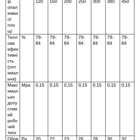
ір
120
150
200
250
300
380
450
опал
юван
ої
пло
щі
Тепл
%
79-
79-
79-
79-
79-
79-
79-
ова
84
84
84
84
84
84
84
ефек
тивні
сть
(опт
имал
ьна)
Макс
Mpa
0,15
0,15
0,15
0,15
0,15
0,15
0,15
имал
ьно
допу
стим
ий
робо
чий
тиск
Обов
Pa
20
22
23
26
28
30
32