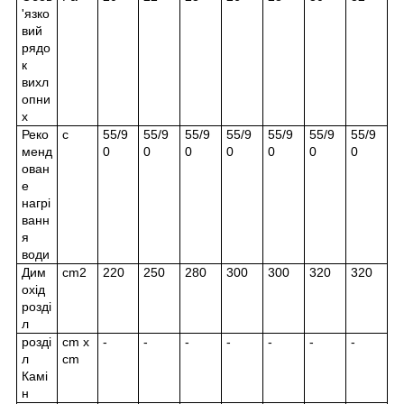
'язко
вий
рядо
к
вихл
опни
х
Реко
c
55/9
55/9
55/9
55/9
55/9
55/9
55/9
менд
0
0
0
0
0
0
0
ован
е
нагрі
ванн
я
води
Дим
cm2
220
250
280
300
300
320
320
охід
розді
л
розді
cm x
-
-
-
-
-
-
-
л
cm
Камі
н