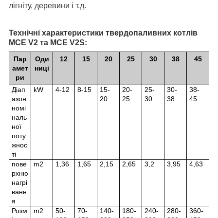
лігніту, деревини і т.д.
Технічні характеристики твердопаливних котлів
MCE V2 та MCE V2S:
Пар
Оди
12
15
20
25
30
38
45
амет
ниці
ри
Діап
kW
4-12
8-15
15-
20-
25-
30-
38-
азон
20
25
30
38
45
номі
наль
ної
поту
жнос
ті
пове
m2
1,36
1,65
2,15
2,65
3,2
3,95
4,63
рхню
нагрі
ванн
я
Розм
m2
50-
70-
140-
180-
240-
280-
360-