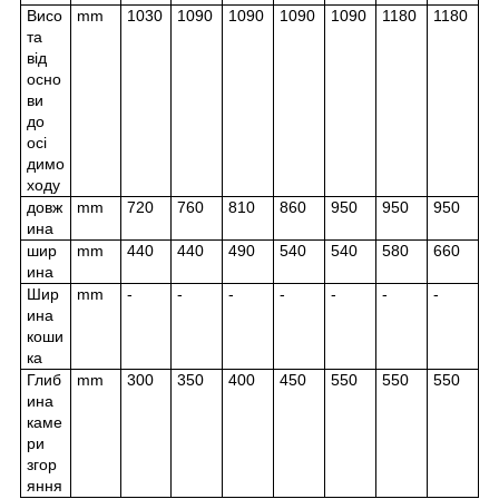
Висо
mm
1030
1090
1090
1090
1090
1180
1180
та
від
осно
ви
до
осі
димо
ходу
довж
mm
720
760
810
860
950
950
950
ина
шир
mm
440
440
490
540
540
580
660
ина
Шир
mm
-
-
-
-
-
-
-
ина
коши
ка
Глиб
mm
300
350
400
450
550
550
550
ина
каме
ри
згор
яння