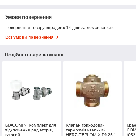
Умови повернення
Повернення товару впродовж 14 днів за домовленістю
Всі умови повернення
Подібні товари компанії
GIACOMINI Комплект для
Клапан триходовий
Кран
підключення радіаторів,
термозмішувальний
COM
кутовий
HERZ-TEPLOMIX DN25 1
(052