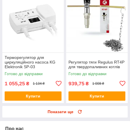
Терморегулятор для
циркуляційного насоса KG
Регулятор тяги Regulus RT4P
Elektronik SP-03
для твердопаливних котлів
Готово до відправки
Готово до відправки
1 055,25
939,75
₴
₴
1 134 ₴
1 008 ₴
Купити
Купити
Показати ще
Про нас