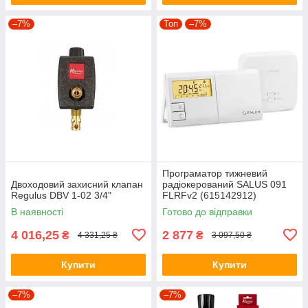
–7%
Топ
–7%
Програматор тижневий
Двоходовий захисний клапан
радіокерований SALUS 091
Regulus DBV 1-02 3/4"
FLRFv2 (615142912)
В наявності
Готово до відправки
4 016,25
2 877
₴
₴
4 331,25 ₴
3 097,50 ₴
Купити
Купити
–7%
–7%