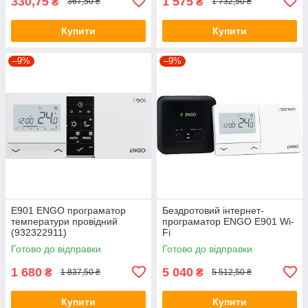
330,75
1 575
₴
₴
367,50 ₴
1 732,50 ₴
Купити
Купити
–9%
–9%
E901 ENGO програматор
Бездротовий інтернет-
температури провідний
програматор ENGO E901 Wi-
(932322911)
Fi
Готово до відправки
Готово до відправки
1 680
5 040
₴
₴
1 837,50 ₴
5 512,50 ₴
Купити
Купити