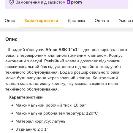
Замовлення під захистом
Опис
Характеристики
Доставка
Оплата
Умови 
Опис
Швидкий з'єднувач
Afriso ASK 1"x1"
- для розширювального
бака, з перевірочним клапаном і зливним клапаном. Корпус
виконаний з латуні. Ревізійний клапан дозволяє відключати
розширювальний бак від установки під час його огляду або
технічного обслуговування. Вода з розширювального бака
може бути випущена через зливний клапан. Контрольний
клапан має пластикову кришку, яку можна закріпити після
технічного обслуговування.
Характеристики
Максимальний робочий тиск: 10 bar
Максимальна робоча температура: 120°С
Матеріал корпусу: латунь
З'єднання: 2 x 1"