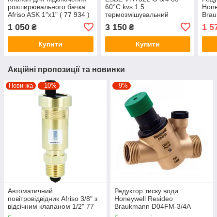
розширювального бачка
60°С kvs 1.5
Hone
Afriso ASK 1"x1" ( 77 934 )
термозмішувальний
Bra
клапан (31100600)
1 050
3 150
1 5
₴
₴
Купити
Купити
Акційні пропозиції та новинки
Новинка
–10%
–9%
Автоматичний
Редуктор тиску води
повітровідвідник Afriso 3/8" з
Honeywell Resideo
відсічним клапаном 1/2" 77
Braukmann D04FM-3/4A
735 10