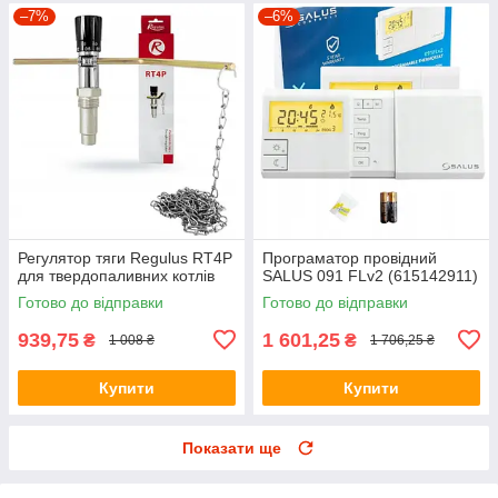
–7%
–6%
Регулятор тяги Regulus RT4P
Програматор провідний
для твердопаливних котлів
SALUS 091 FLv2 (615142911)
Готово до відправки
Готово до відправки
939,75
1 601,25
₴
₴
1 008 ₴
1 706,25 ₴
Купити
Купити
Показати ще