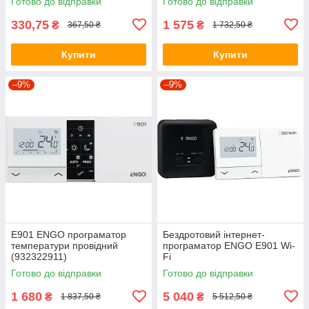
Готово до відправки
Готово до відправки
330,75
1 575
₴
₴
367,50 ₴
1 732,50 ₴
Купити
Купити
–9%
–9%
E901 ENGO програматор
Бездротовий інтернет-
температури провідний
програматор ENGO E901 Wi-
(932322911)
Fi
Готово до відправки
Готово до відправки
1 680
5 040
₴
₴
1 837,50 ₴
5 512,50 ₴