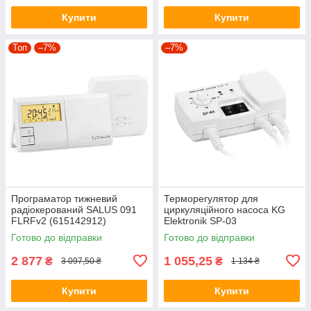
Купити
Купити
Топ
–7%
–7%
Програматор тижневий
Терморегулятор для
радіокерований SALUS 091
циркуляційного насоса KG
FLRFv2 (615142912)
Elektronik SP-03
Готово до відправки
Готово до відправки
2 877
1 055,25
₴
₴
3 097,50 ₴
1 134 ₴
Купити
Купити