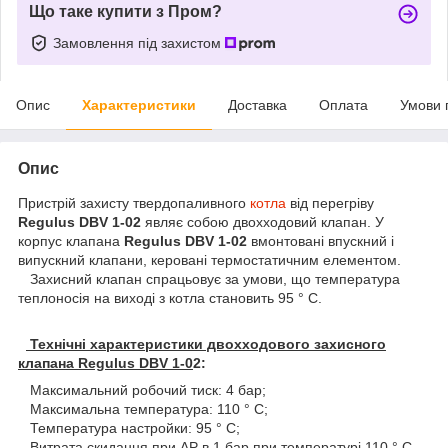
Що таке купити з Пром?
Замовлення під захистом
Опис
Характеристики
Доставка
Оплата
Умови 
Опис
Пристрій захисту твердопаливного
котла
від перегріву
Regulus DBV 1-02
являє собою двохходовий клапан. У
корпус клапана
Regulus DBV 1-02
вмонтовані впускний і
випускний клапани, керовані термостатичним елементом.
Захисний клапан спрацьовує за умови, що температура
теплоносія на виході з котла становить 95 ° С.
Технічні характеристики двохходового захисного
клапана Regulus DBV 1-0
2:
Максимальний робочий тиск: 4 бар;
Максимальна температура: 110 ° С;
Температура настройки: 95 ° С;
Витрата скидання при ΔΡ в 1 бар при температурі 110 ° С