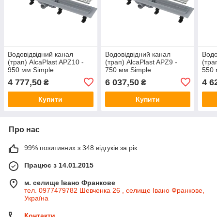
Водовідвідний канал
Водовідвідний канал
Водо
(трап) AlcaPlast APZ10 -
(трап) AlcaPlast APZ9 -
(тра
950 мм Simple
750 мм Simple
550 
4 777,50
6 037,50
4 6
₴
₴
Купити
Купити
Про нас
99% позитивних з 348 відгуків за рік
Працює з 14.01.2015
м. селище Івано Франкове
тел. 0977479782 Шевченка 26 , селище Івано Франкове,
Україна
Контакти