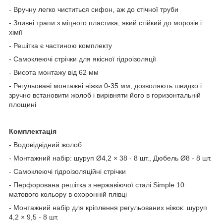
- Вручну легко чиститься сифон, аж до стічної труби
- Зливні трапи з міцного пластика, який стійкий до морозів і
хімії
- Решітка є частиною комплекту
- Самоклеючі стрічки для якісної гідроізоляції
- Висота монтажу від 62 мм
- Регульовані монтажні ніжки 0-35 мм, дозволяють швидко і
зручно встановити жолоб і вирівняти його в горизонтальній
площині
Комплектація
- Водовідвідний жолоб
- Монтажний набір: шуруп Ø4,2 × 38 - 8 шт., Дюбель Ø8 - 8 шт.
- Самоклеючі гідроізоляційні стрічки
- Перфорована решітка з нержавіючої сталі Simple 10
матового кольору в охоронній плівці
- Монтажний набір для кріплення регульованих ніжок: шуруп
4,2 × 9,5 - 8 шт.