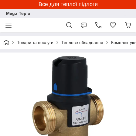
Все для теплої підлоги
Mega-Teplo
Товари та послуги
Теплове обладнання
Комплектуюч