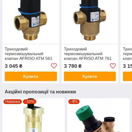
Триходовий
Триходовий
Три
термозмішувальний
термозмішувальний
тер
клапан AFRISO ATM 561
клапан AFRISO ATM 761
кла
DN20 (20-43°C)
DN20 (20-43°C)
DN20
3 045
3 780
3 1
₴
₴
Купити
Купити
Акційні пропозиції та новинки
Новинка
–10%
–9%