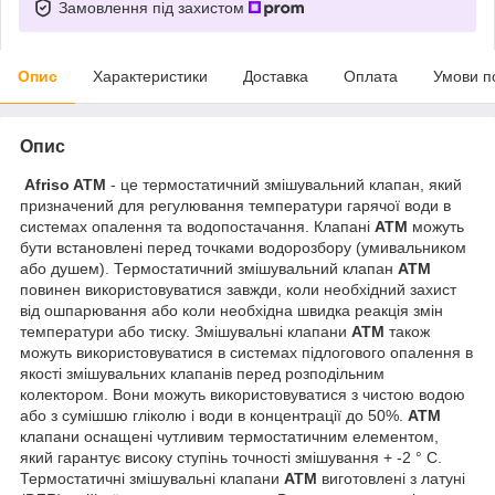
Замовлення під захистом
Опис
Характеристики
Доставка
Оплата
Умови п
Опис
Afriso ATM
- це термостатичний змішувальний клапан, який
призначений для регулювання температури гарячої води в
системах опалення та водопостачання. Клапані
АТМ
можуть
бути встановлені перед точками водорозбору (умивальником
або душем). Термостатичний змішувальний клапан
АТМ
повинен використовуватися завжди, коли необхідний захист
від ошпарювання або коли необхідна швидка реакція змін
температури або тиску. Змішувальні клапани
АТМ
також
можуть використовуватися в системах підлогового опалення в
якості змішувальних клапанів перед розподільним
колектором. Вони можуть використовуватися з чистою водою
або з сумішшю гліколю і води в концентрації до 50%.
АТМ
клапани оснащені чутливим термостатичним елементом,
який гарантує високу ступінь точності змішування + -2 ° С.
Термостатичні змішувальні клапани
АТМ
виготовлені з латуні