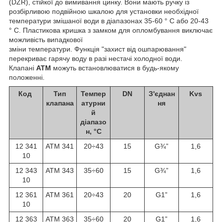
(DZR), стійкої до вимивання цинку. Вони мають ручку із
розбірливою подвійною шкалою для установки необхідної
температури змішаної води в діапазонах 35-60 ° С або 20-43
° С. Пластикова кришка з замком для опломбування виключає
можливість випадкової
зміни температури. Функція "захист від ошпарювання"
перекриває гарячу воду в разі нестачі холодної води.
Клапані
АТМ
можуть встановлюватися в будь-якому
положенні.
Код
Тип
Темпер
DN
З'єднан
Kvs
клапана
атурни
ня
й
діапазо
н, °C
12 341
АТМ 341
20÷43
15
G¾”
1,6
10
12 343
АТМ 343
35÷60
15
G¾”
1,6
10
12 361
АТМ 361
20÷43
20
G1”
1,6
10
12 363
АТМ 363
35÷60
20
G1”
1,6