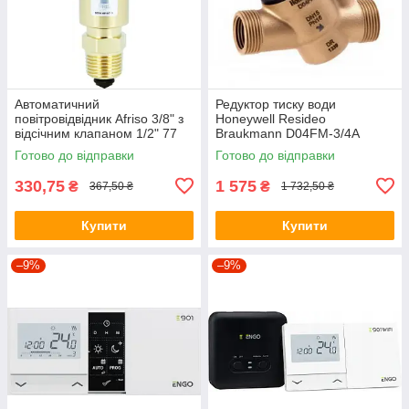
Автоматичний
Редуктор тиску води
повітровідвідник Afriso 3/8" з
Honeywell Resideo
відсічним клапаном 1/2" 77
Braukmann D04FM-3/4A
735 10
Готово до відправки
Готово до відправки
330,75
1 575
₴
₴
367,50 ₴
1 732,50 ₴
Купити
Купити
–9%
–9%