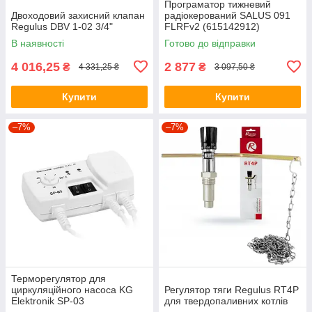
Програматор тижневий
Двоходовий захисний клапан
радіокерований SALUS 091
Regulus DBV 1-02 3/4"
FLRFv2 (615142912)
В наявності
Готово до відправки
4 016,25
2 877
₴
₴
4 331,25 ₴
3 097,50 ₴
Купити
Купити
–7%
–7%
Терморегулятор для
циркуляційного насоса KG
Регулятор тяги Regulus RT4P
Elektronik SP-03
для твердопаливних котлів