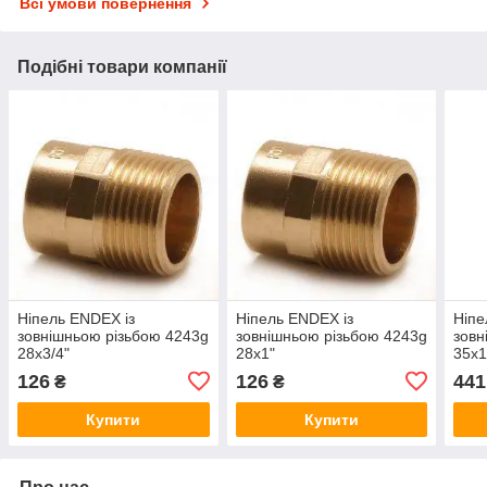
Всі умови повернення
Подібні товари компанії
Ніпель ENDEX із
Ніпель ENDEX із
Ніпе
зовнішньою різьбою 4243g
зовнішньою різьбою 4243g
зовн
28x3/4"
28x1"
35x1
126
126
441
₴
₴
Купити
Купити