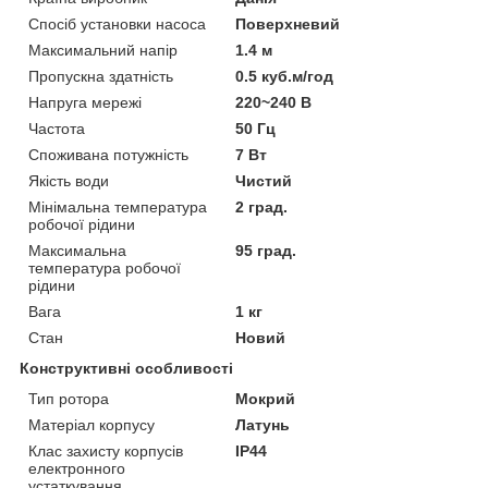
Спосіб установки насоса
Поверхневий
Максимальний напір
1.4 м
Пропускна здатність
0.5 куб.м/год
Напруга мережі
220~240 В
Частота
50 Гц
Споживана потужність
7 Вт
Якість води
Чистий
Мінімальна температура
2 град.
робочої рідини
Максимальна
95 град.
температура робочої
рідини
Вага
1 кг
Стан
Новий
Конструктивні особливості
Тип ротора
Мокрий
Матеріал корпусу
Латунь
Клас захисту корпусів
IP44
електронного
устаткування