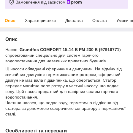
Замовлення під захистом
Опис
Характеристики
Доставка
Оплата
Умови п
Опис
Насос
Grundfos COMFORT 15-14 B PM 230 В (97916771)
спроектований спеціально для систем гарячого
водопостачання для невеликих приватних будинків.
Ці насоси обладнані сферичними двигунами. На відміну від
звичайних двигунів з герметизованим ротором, сферичний
двигун не має вала підшипника, що обертається. Статор
передає магнітне поле ротору в частині насосу, що подає
воду. Цей насос придатний для напірних систем гарячого
водопостачання.
Частина насоса, що подає воду, герметично відділена від
статора за допомогою сферичного сепаратору з нержавіючої
сталі.
Особливості та переваги