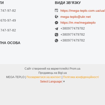
 747-97-82
https://mega-teplo.com.ua/ua/
mega-teplo@ukr.net
 670-97-49
https://m.me/megateplo
+380977479782
 747-97-82
+380977479782
+380977479782
Сайт створений на маркетплейсі
Prom.ua
Продавець на Bigl.ua
MEGA-TEPLO |
Поскаржитися на контент
|
Політика конфіденційності
Select Language
▼