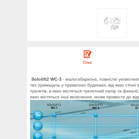
Опис
Sololift2 WC-3
- малогабаритна, повністю укомплект
тих приміщень у приватних будинках, від яких стічн
туалетів, в яких містяться туалетний папір та фекал
яких містяться інші включення, може привести до від