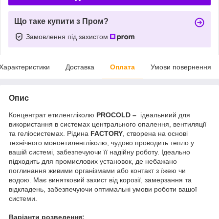
Що таке купити з Пром?
Замовлення під захистом
Характеристики
Доставка
Оплата
Умови повернення
Опис
Концентрат етиленгліколю
PROCOLD –
ідеальниий для
використання в системах центрального опалення, вентиляції
та геліосистемах. Рідина
FACTORY
, створена на основі
технічного моноетиленгліколю, чудово проводить тепло у
вашій системі, забезпечуючи її надійну роботу. Ідеально
підходить для промислових установок, де небажано
поглинання живими організмами або контакт з їжею чи
водою. Має винятковий захист від корозії, замерзання та
відкладень, забезпечуючи оптимальні умови роботи вашої
системи.
Варіанти розведення: