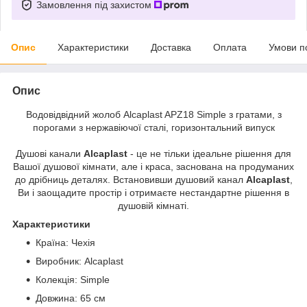
Замовлення під захистом
Опис
Характеристики
Доставка
Оплата
Умови п
Опис
Водовідвідний жолоб Alcaplast APZ18 Simple з гратами, з
порогами з нержавіючої сталі, горизонтальний випуск
Душові канали
Alcaplast
- це не тільки ідеальне рішення для
Вашої душової кімнати, але і краса, заснована на продуманих
до дрібниць деталях. Встановивши душовий канал
Alcaplast
,
Ви і заощадите простір і отримаєте нестандартне рішення в
душовій кімнаті.
Характеристики
Країна: Чехія
Виробник: Alcaplast
Колекція: Simple
Довжина: 65 см