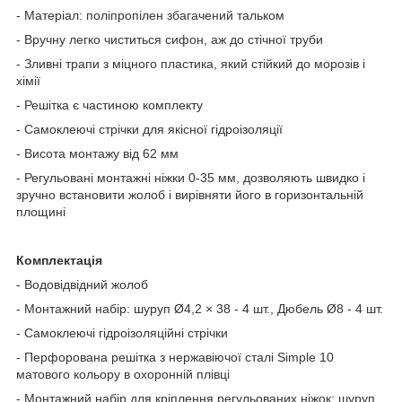
- Матеріал: поліпропілен збагачений тальком
- Вручну легко чиститься сифон, аж до стічної труби
- Зливні трапи з міцного пластика, який стійкий до морозів і
хімії
- Решітка є частиною комплекту
- Самоклеючі стрічки для якісної гідроізоляції
- Висота монтажу від 62 мм
- Регульовані монтажні ніжки 0-35 мм, дозволяють швидко і
зручно встановити жолоб і вирівняти його в горизонтальній
площині
Комплектація
- Водовідвідний жолоб
- Монтажний набір: шуруп Ø4,2 × 38 - 4 шт., Дюбель Ø8 - 4 шт.
- Самоклеючі гідроізоляційні стрічки
- Перфорована решітка з нержавіючої сталі Simple 10
матового кольору в охоронній плівці
- Монтажний набір для кріплення регульованих ніжок: шуруп