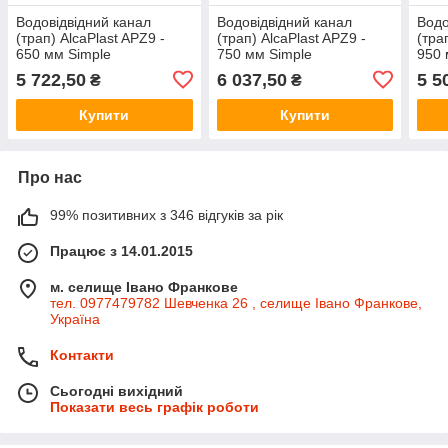
Водовідвідний канал
Водовідвідний канал
Водо
(трап) AlcaPlast APZ9 -
(трап) AlcaPlast APZ9 -
(тра
650 мм Simple
750 мм Simple
950 
5 722,50
6 037,50
5 5
₴
₴
Купити
Купити
Про нас
99% позитивних з 346 відгуків за рік
Працює з 14.01.2015
м. селище Івано Франкове
тел. 0977479782 Шевченка 26 , селище Івано Франкове,
Україна
Контакти
Сьогодні вихідний
Показати весь графік роботи