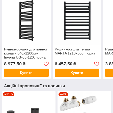
Рушникосушка для ванної
Рушникосушка Terma
Руш
кімнати 540x1200мм
MARTA 1210х500, чорна
MART
Invena UG-03-120, чорна
8 977,50
6 457,50
3 8
₴
₴
Купити
Купити
Акційні пропозиції та новинки
–11%
–9%