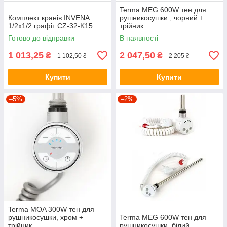
Terma MEG 600W тен для
Комплект кранів INVENA
рушникосушки , чорний +
1/2х1/2 графіт CZ-32-K15
трійник
Готово до відправки
В наявності
1 013,25
2 047,50
₴
₴
1 102,50 ₴
2 205 ₴
Купити
Купити
–5%
–2%
Terma MOA 300W тен для
рушникосушки, хром +
Terma MEG 600W тен для
трійник
рушникосушки, білий