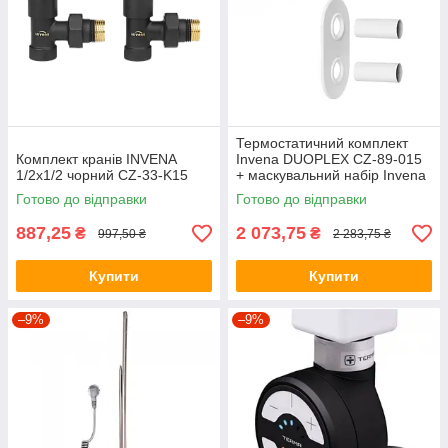
Термостатичний комплект
Комплект кранів INVENA
Invena DUOPLEX CZ-89-015
1/2х1/2 чорний CZ-33-K15
+ маскувальний набір Invena
UA-12-B15
Готово до відправки
Готово до відправки
887,25
2 073,75
₴
₴
997,50 ₴
2 283,75 ₴
Купити
Купити
–9%
–9%