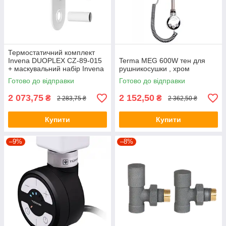
Термостатичний комплект
Invena DUOPLEX CZ-89-015
Terma MEG 600W тен для
+ маскувальний набір Invena
рушникосушки , хром
UA-12-B15
Готово до відправки
Готово до відправки
2 073,75
2 152,50
₴
₴
2 283,75 ₴
2 362,50 ₴
Купити
Купити
–9%
–8%