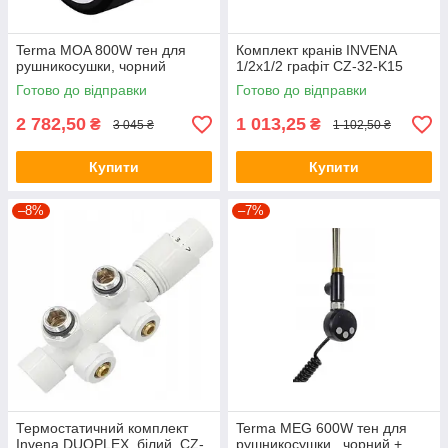
Terma MOA 800W тен для
Комплект кранів INVENA
рушникосушки, чорний
1/2х1/2 графіт CZ-32-K15
Готово до відправки
Готово до відправки
2 782,50
1 013,25
₴
₴
3 045 ₴
1 102,50 ₴
Купити
Купити
–8%
–7%
Термостатичний комплект
Terma MEG 600W тен для
Invena DUOPLEX, білий, CZ-
рушникосушки , чорний +