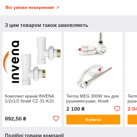
Всі умови повернення
З цим товаром також замовляють
Комплект кранів INVENA
Terma MEG 300W тен для
Ter
1/2х1/2 білий CZ-31-K15
рушникосушки, білий
рушн
2 100
2 0
₴
892,50
₴
Купити
Подібні товари компанії