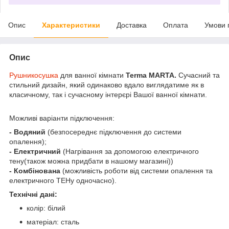
Опис
Характеристики
Доставка
Оплата
Умови 
Опис
Рушникосушка
для ванної кімнати
Terma MARTA.
Сучасний та
стильний дизайн, який одинаково вдало виглядатиме як в
класичному, так і сучасному інтерєрі Вашої ванної кімнати.
Можливі варіанти підключення:
- Водяний
(безпосереднє підключення до системи
опалення);
- Електричний
(Нагрівання за допомогою електричного
тену(також можна придбати в нашому магазині))
- Комбінована
(можливість роботи від системи опалення та
електричного ТЕНу одночасно).
Технічні дані:
колір: білий
матеріал: сталь