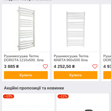
Рушникосушка Terma
Рушникосушка Terma
Руш
DOROTA 1210х500, біла
MARTA 960х500 біла
DORO
3 885
4 252,50
4 9
₴
₴
Купити
Купити
Акційні пропозиції та новинки
–13%
–11%