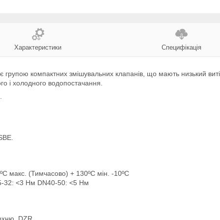
Характеристики
Специфікація
 є групою компактних змішувальних клапанів, що мають низький витік
го і холодного водопостачання.
.
SBE.
ºC макс. (Тимчасово) + 130ºC мін. -10ºC
5-32: <3 Нм DN40-50: <5 Нм
ерхню, DZR