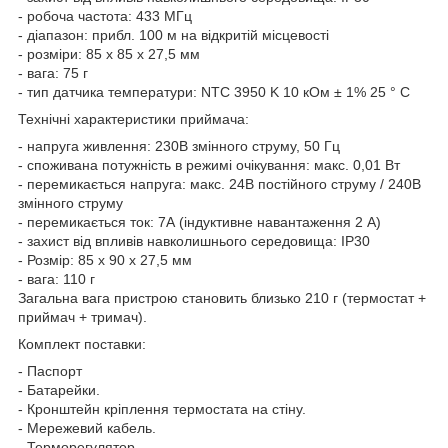
- робоча частота: 433 МГц
- діапазон: прибл. 100 м на відкритій місцевості
- розміри: 85 х 85 х 27,5 мм
- вага: 75 г
- тип датчика температури: NTC 3950 K 10 кОм ± 1% 25 ° C
Технічні характеристики приймача:
- напруга живлення: 230В змінного струму, 50 Гц
- споживана потужність в режимі очікування: макс. 0,01 Вт
- перемикається напруга: макс. 24В постійного струму / 240В
змінного струму
- перемикається ток: 7А (індуктивне навантаження 2 А)
- захист від впливів навколишнього середовища: IP30
- Розмір: 85 х 90 х 27,5 мм
- вага: 110 г
Загальна вага пристрою становить близько 210 г (термостат +
приймач + тримач).
Комплект поставки:
- Паспорт
- Батарейки.
- Кронштейн кріплення термостата на стіну.
- Мережевий кабель.
- Терморегулятор.