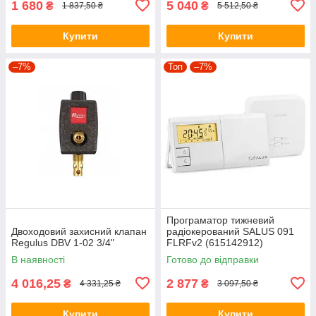
1 680
5 040
₴
₴
1 837,50 ₴
5 512,50 ₴
Купити
Купити
–7%
Топ
–7%
Програматор тижневий
Двоходовий захисний клапан
радіокерований SALUS 091
Regulus DBV 1-02 3/4"
FLRFv2 (615142912)
В наявності
Готово до відправки
4 016,25
2 877
₴
₴
4 331,25 ₴
3 097,50 ₴
Купити
Купити