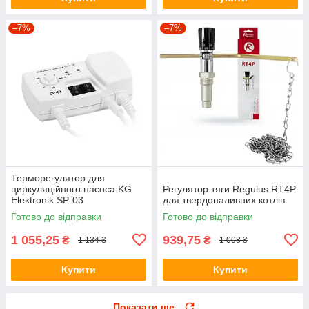
–7%
–7%
Терморегулятор для
циркуляційного насоса KG
Регулятор тяги Regulus RT4P
Elektronik SP-03
для твердопаливних котлів
Готово до відправки
Готово до відправки
1 055,25
939,75
₴
₴
1 134 ₴
1 008 ₴
Купити
Купити
Показати ще