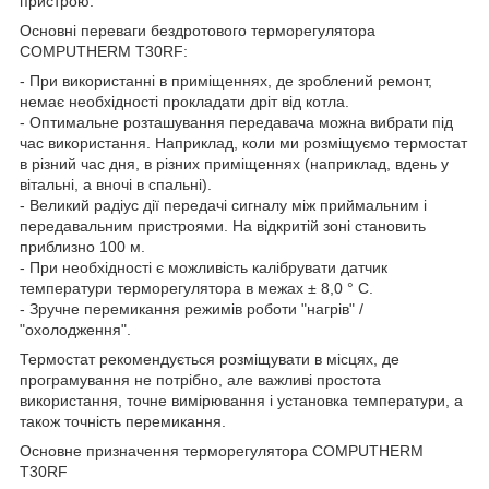
пристрою.
Основні переваги бездротового терморегулятора
COMPUTHERM T30RF:
- При використанні в приміщеннях, де зроблений ремонт,
немає необхідності прокладати дріт від котла.
- Оптимальне розташування передавача можна вибрати під
час використання. Наприклад, коли ми розміщуємо термостат
в різний час дня, в різних приміщеннях (наприклад, вдень у
вітальні, а вночі в спальні).
- Великий радіус дії передачі сигналу між приймальним і
передавальним пристроями. На відкритій зоні становить
приблизно 100 м.
- При необхідності є можливість калібрувати датчик
температури терморегулятора в межах ± 8,0 ° C.
- Зручне перемикання режимів роботи "нагрів" /
"охолодження".
Термостат рекомендується розміщувати в місцях, де
програмування не потрібно, але важливі простота
використання, точне вимірювання і установка температури, а
також точність перемикання.
Основне призначення терморегулятора COMPUTHERM
T30RF