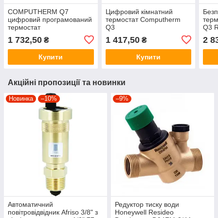
COMPUTHERM Q7
Цифровий кімнатний
Безп
цифровий програмований
термостат Computherm
тер
термостат
Q3
Q3 
1 732,50
1 417,50
2 8
₴
₴
Купити
Купити
Акційні пропозиції та новинки
Новинка
–10%
–9%
Автоматичний
Редуктор тиску води
повітровідвідник Afriso 3/8" з
Honeywell Resideo