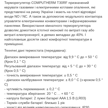
Терморегулятор COMPUTHERM T30RF призначений
керувати газовими і електричними котлами опалення, які
представлені на ринку України і мають на платі відповідні
входи NO / NC. А також за допомогою модульного контактора
управляти електричними конвекторами і інфрачервоними
панелями. Використання кімнатного терморегулятора
дозволяє домогтися істотної економії по витраті газу або
витраті електроенергії, в деяких випадках до 40%. І
найголовніше досягти своєї комфортної температури в
приміщенні.
Технічні дані термостата (передавача):
Діапазон вимірювання температури: від 9,9 ° C до + 50 ° C
(Крок 0,1 ° С)
Регульований діапазон температур: від + 5 ° C до + 30 ° C
(Крок 0,5 ° С)
- точність вимірювання температури: ± 0,5 ° C
- діапазон калібрування температури: ± 8,0 ° C (з кроком 0,5 °
C)
- чутливість перемикання: ± 0,2 ° C
- температура зберігання: 20 ° C ... + 60 ° C
- напруга батареї: 2 лужні батареї AAA 1,5 В (LR03)
- Термін служби батареї: близько 1 рік
- захист від впливів навколишнього середовища: IP30