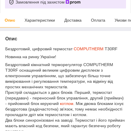
Замовлення під захистом
Опис
Характеристики
Доставка
Оплата
Умови п
Опис
Бездротовий, цифровий термостат
COMPUTHERM
T30RF
Новинка на ринку України!
Бездротовий кімнатний терморегулятор COMPUTHERM
T30RF оснащений великим цифровим дисплеєм з
електронним управлінням, що забезпечує більш точне
вимірювання і регулювання температури, на відміну від
простих механічних термостатів.
Пристрій складається з двох блоків. Перший, термостат
(передавач) - переносний блок управління, другий (приймач)
- прийомний блок керуючий
котлом
. Між двома блоками існує
бездротова (радіочастотна) зв'язок, тому немає необхідності
прокладати дріт між термостатом і котлом.
Два блоки синхронізовані на заводі. Термостат і його приймач
мають власний код безпеки, який гарантує безпечну роботу