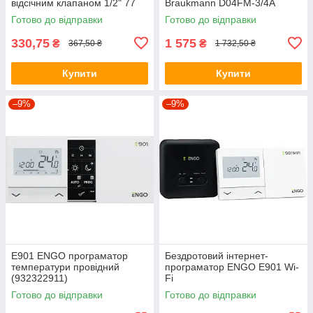
відсічним клапаном 1/2" 77
Braukmann D04FM-3/4A
735 10
Готово до відправки
Готово до відправки
330,75
1 575
₴
₴
367,50 ₴
1 732,50 ₴
Купити
Купити
–9%
–9%
E901 ENGO програматор
Бездротовий інтернет-
температури провідний
програматор ENGO E901 Wi-
(932322911)
Fi
Готово до відправки
Готово до відправки