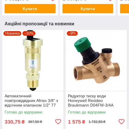
Купити
Купити
Акційні пропозиції та новинки
Новинка
–10%
–9%
Автоматичний
Редуктор тиску води
повітровідвідник Afriso 3/8" з
Honeywell Resideo
відсічним клапаном 1/2" 77
Braukmann D04FM-3/4A
735 10
Готово до відправки
Готово до відправки
330,75
1 575
₴
₴
367,50 ₴
1 732,50 ₴