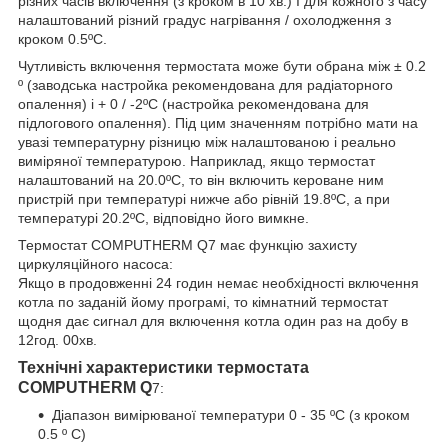
різних часів включення (з кроком в 10 хв.) І для кожного з часу
налаштований різний градус нагрівання / охолодження з
кроком 0.5ºС.
Чутливість включення термостата може бути обрана між ± 0.2
º (заводська настройка рекомендована для радіаторного
опалення) і + 0 / -2ºС (настройка рекомендована для
підлогового опалення). Під цим значенням потрібно мати на
увазі температурну різницю між налаштованою і реально
виміряної температурою. Наприклад, якщо термостат
налаштований на 20.0ºС, то він включить кероване ним
пристрій при температурі нижче або рівній 19.8ºС, а при
температурі 20.2ºС, відповідно його вимкне.
Термостат COMPUTHERM Q7 має функцію захисту
циркуляційного насоса:
Якщо в продовженні 24 годин немає необхідності включення
котла по заданій йому програмі, то кімнатний термостат
щодня дає сигнал для включення котла один раз на добу в
12год. 00хв.
Технічні характеристики термостата
COMPUTHERM Q
7:
Діапазон вимірюваної температури 0 - 35 ºС (з кроком
0.5 º С)