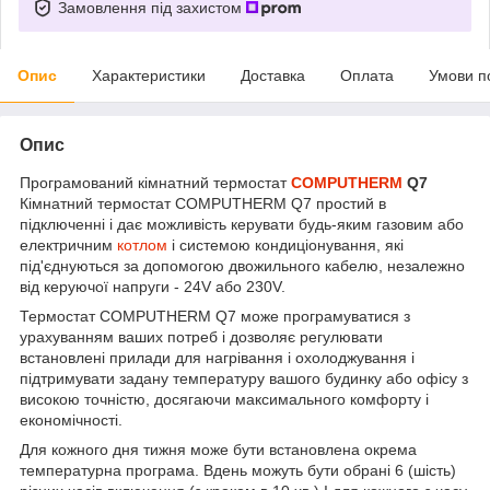
Замовлення під захистом
Опис
Характеристики
Доставка
Оплата
Умови п
Опис
Програмований кімнатний термостат
COMPUTHERM
Q7
Кімнатний термостат COMPUTHERM Q7 простий в
підключенні і дає можливість керувати будь-яким газовим або
електричним
котлом
і системою кондиціонування, які
під'єднуються за допомогою двожильного кабелю, незалежно
від керуючої напруги - 24V або 230V.
Термостат COMPUTHERM Q7 може програмуватися з
урахуванням ваших потреб і дозволяє регулювати
встановлені прилади для нагрівання і охолоджування і
підтримувати задану температуру вашого будинку або офісу з
високою точністю, досягаючи максимального комфорту і
економічності.
Для кожного дня тижня може бути встановлена ​​окрема
температурна програма. Вдень можуть бути обрані 6 (шість)