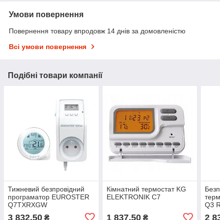
Умови повернення
Повернення товару впродовж 14 днів за домовленістю
Всі умови повернення
Подібні товари компанії
Тижневий безпровідний
Кімнатний термостат KG
Безп
програматор EUROSTER
ELEKTRONIK C7
тер
Q7TXRXGW
Q3 
3 832,50
1 837,50
2 8
₴
₴