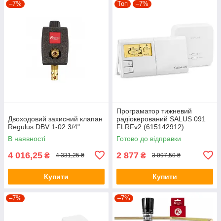
–7%
Топ
–7%
Програматор тижневий
Двоходовий захисний клапан
радіокерований SALUS 091
Regulus DBV 1-02 3/4"
FLRFv2 (615142912)
В наявності
Готово до відправки
4 016,25
2 877
₴
₴
4 331,25 ₴
3 097,50 ₴
Купити
Купити
–7%
–7%