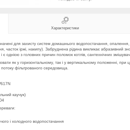
Характеристики
изначені для захисту систем домашнього водопостачання, опалення,
іння, часток іржі, накипу). Забруднена рідина викликає абразивний 
в і є однією з головних причин поломок котлів, сантехнічних змішува
вати як у горизонтальному, так і у вертикальному положенні, при 
м потоку фільтрованого середовища.
W617N
льний каучук)
04
переваги:
ячого і холодного водопостачання