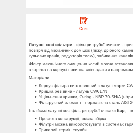
Опис
Латунні косі фільтри
- фільтри грубої очистки - пр
повітря від механічних домішок (піску, дрібного кам
кульових кранів, редукторів тиску), забивання каналі
Фільтр механічного очищення косий можна встановлю
а стрілка на корпусі повинна співпадати з напрямко
Матеріали:
Корпус фільтра виготовлений з латуні марки C
Кришка ревізійна - латунь CW617N
Ущільнення кришки, O-ring - NBR 70-SH/A (нітри
Фільтруючий елемент - нержавіюча сталь AISI 3
Італійські латунні косі фільтри грубої очистки
Itap
, - 
Простота конструкції, якісна збірка
Фільтри можна використовувати в системах гар
Тривалий термін служби