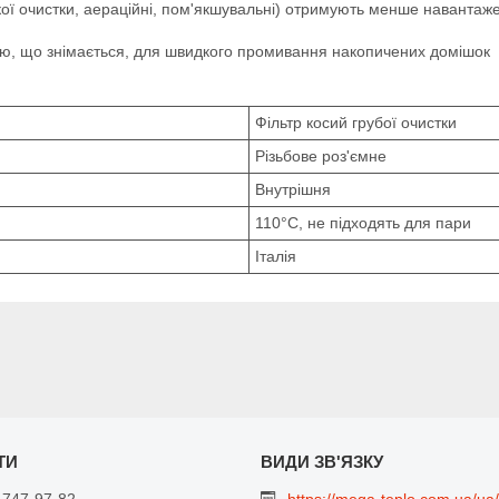
ої очистки, аераційні, пом'якшувальні) отримують менше навантаже
ою, що знімається, для швидкого промивання накопичених домішок
Фільтр косий грубої очистки
Різьбове роз'ємне
Внутрішня
110°C, не підходять для пари
Італія
 747-97-82