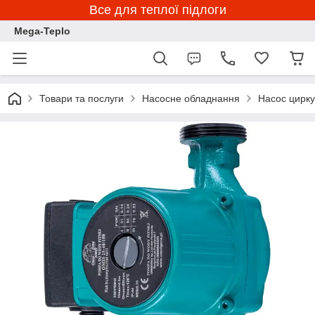
Все для теплої підлоги
Mega-Teplo
Товари та послуги
Насосне обладнання
Насос цирк