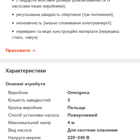
стандартні монтажні розміри (взаємозамінність із
насосами інших виробників);
регульована швидкість обертання (три положення);
економічність (низьке споживання електроенергії);
перевірені та міцні конструкційні матеріали (неіржавка
сталь, чавун).
Приховати
Характеристики
Основні атрибути
Виробник
Omnigena
Кількість швидкостей
3
Країна виробник
Польща
Спосіб установки насоса
Поверхневий
Максимальний напір
4 м
Вид насоса
Для системи опалення
Напруга мережі
220~240 В