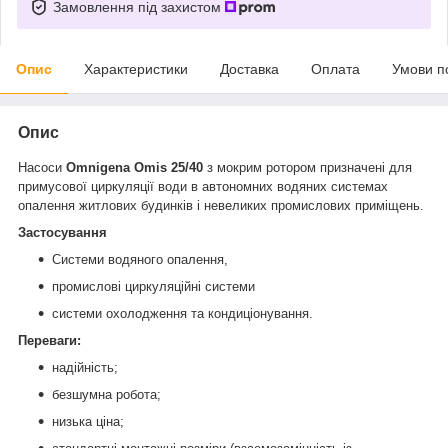
Замовлення під захистом
Опис
Характеристики
Доставка
Оплата
Умови п
Опис
Насоси
Omnigena Omis 25/40
з мокрим ротором призначені для
примусової циркуляції води в автономних водяних системах
опалення житлових будинків і невеликих промислових приміщень.
Застосування
Системи водяного опалення,
промислові циркуляційні системи
системи охолодження та кондиціонування.
Переваги:
надійність;
безшумна робота;
низька ціна;