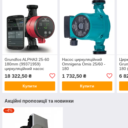
Grundfos ALPHA3 25-60
Насос циркуляційний
Цирк
180mm (99371959)
Omnigena Omis 25/60 -
Grun
циркуляційний насос
180
180 
18 322,50
1 732,50
6 8
₴
₴
Купити
Купити
Акційні пропозиції та новинки
–4%