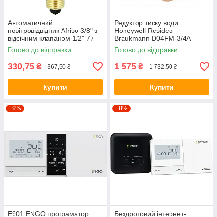
Автоматичний
Редуктор тиску води
повітровідвідник Afriso 3/8" з
Honeywell Resideo
відсічним клапаном 1/2" 77
Braukmann D04FM-3/4A
735 10
Готово до відправки
Готово до відправки
330,75
1 575
₴
₴
367,50 ₴
1 732,50 ₴
Купити
Купити
–9%
–9%
E901 ENGO програматор
Бездротовий інтернет-