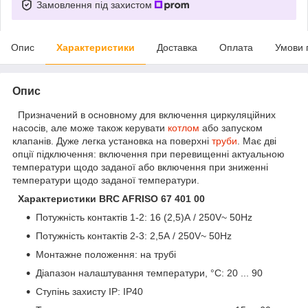
Замовлення під захистом
Опис
Характеристики
Доставка
Оплата
Умови 
Опис
Призначений в основному для включення циркуляційних
насосів, але може також керувати
котлом
або запуском
клапанів. Дуже легка установка на поверхні
труби
. Має дві
опції підключення: включення при перевищенні актуальною
температури щодо заданої або включення при зниженні
температури щодо заданої температури.
Характеристики BRC AFRISO 67 401 00
Потужність контактів 1-2: 16 (2,5)А / 250V~ 50Hz
Потужність контактів 2-3: 2,5А / 250V~ 50Hz
Монтажне положення: на трубі
Діапазон налаштування температури, °C: 20 ... 90
Ступінь захисту IP: IP40