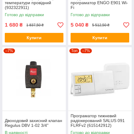
температури провідний
програматор ENGO E901 Wi-
(932322911)
Fi
Готово до відправки
Готово до відправки
1 680
5 040
₴
₴
1 837,50 ₴
5 512,50 ₴
Купити
Купити
–7%
Топ
–7%
Програматор тижневий
Двоходовий захисний клапан
радіокерований SALUS 091
Regulus DBV 1-02 3/4"
FLRFv2 (615142912)
В наявності
Готово до відправки