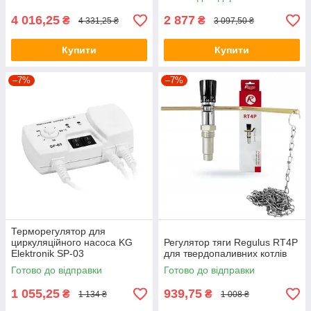
4 016,25
2 877
₴
₴
4 331,25 ₴
3 097,50 ₴
Купити
Купити
–7%
–7%
Терморегулятор для
циркуляційного насоса KG
Регулятор тяги Regulus RT4P
Elektronik SP-03
для твердопаливних котлів
Готово до відправки
Готово до відправки
1 055,25
939,75
₴
₴
1 134 ₴
1 008 ₴