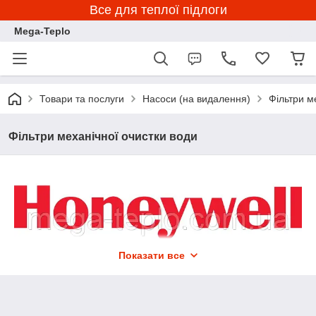
Все для теплої підлоги
Mega-Teplo
Товари та послуги
Насоси (на видалення)
Фільтри м
Фільтри механічної очистки води
Показати все
Системи для очищення води, вироблені компанією
Honeywell, можна назвати еталоном якості, надійності і
високих технологій у сфері водоочистки. Вся лінійка фільтрів
для води Honeywell проводиться виключно на одному заводі
Honeywell Braukmann, розташованому в Німеччині – тому Ви,